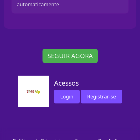
automaticamente
SEGUIR AGORA
Acessos
Login
Registrar-se