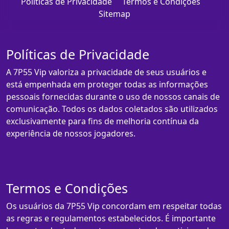
Políticas de Privacidade
Termos e Condições
Sitemap
Políticas de Privacidade
A 7P55 Vip valoriza a privacidade de seus usuários e
está empenhada em proteger todas as informações
pessoais fornecidas durante o uso de nossos canais de
comunicação. Todos os dados coletados são utilizados
exclusivamente para fins de melhoria contínua da
experiência de nossos jogadores.
Termos e Condições
Os usuários da 7P55 Vip concordam em respeitar todas
as regras e regulamentos estabelecidos. É importante