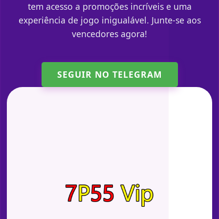
tem acesso a promoções incríveis e uma
experiência de jogo inigualável. Junte-se aos
vencedores agora!
SEGUIR NO TELEGRAM