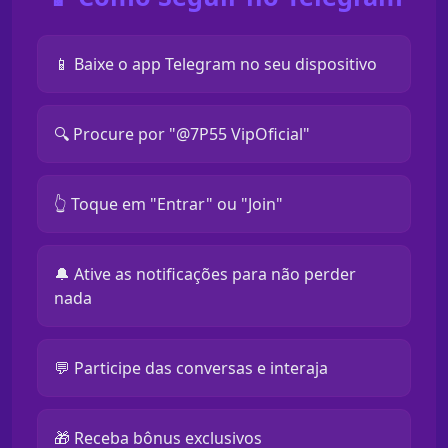
📱 Baixe o app Telegram no seu dispositivo
🔍 Procure por "@7P55 VipOficial"
👆 Toque em "Entrar" ou "Join"
🔔 Ative as notificações para não perder
nada
💬 Participe das conversas e interaja
🎁 Receba bônus exclusivos