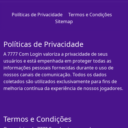
Políticas de Privacidade
Termos e Condições
Sitemap
Políticas de Privacidade
A 7777 Com Login valoriza a privacidade de seus
usuários e está empenhada em proteger todas as
informações pessoais fornecidas durante o uso de
nossos canais de comunicação. Todos os dados
coletados são utilizados exclusivamente para fins de
melhoria contínua da experiência de nossos jogadores.
Termos e Condições