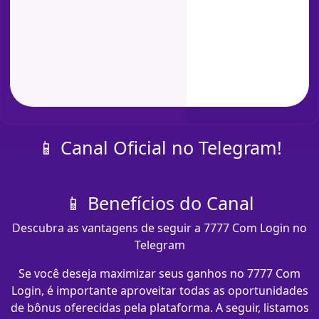
📱 Canal Oficial no Telegram!
📱 Benefícios do Canal
Descubra as vantagens de seguir a 7777 Com Login no
Telegram
Se você deseja maximizar seus ganhos no 7777 Com
Login, é importante aproveitar todas as oportunidades
de bônus oferecidas pela plataforma. A seguir, listamos