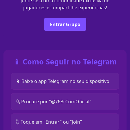
Junte-se a uma comunidade exclusiva de
jogadores e compartilhe experiências!
Entrar Grupo
📱 Como Seguir no Telegram
📱 Baixe o app Telegram no seu dispositivo
🔍 Procure por "@76Br.ComOficial"
👆 Toque em "Entrar" ou "Join"