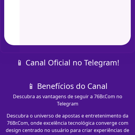
📱 Canal Oficial no Telegram!
📱 Benefícios do Canal
Descubra as vantagens de seguir a 76Br.Com no
Telegram
Descubra o universo de apostas e entretenimento da
76Br.Com, onde excelência tecnológica converge com
design centrado no usuário para criar experiências de