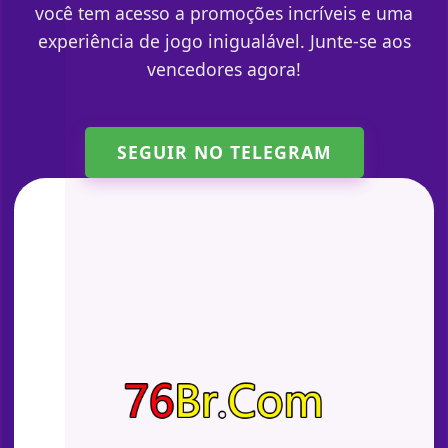
você tem acesso a promoções incríveis e uma
experiência de jogo inigualável. Junte-se aos
vencedores agora!
SEGUIR NO TELEGRAM