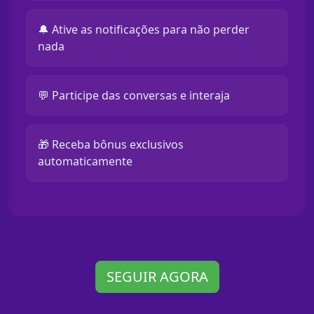
🔔 Ative as notificações para não perder
nada
💬 Participe das conversas e interaja
🎁 Receba bônus exclusivos
automaticamente
SEGUIR AGORA