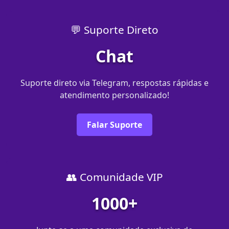
💬 Suporte Direto
Chat
Suporte direto via Telegram, respostas rápidas e
atendimento personalizado!
Falar Suporte
👥 Comunidade VIP
1000+