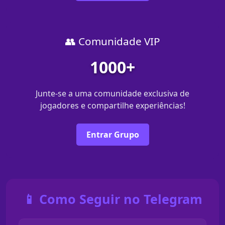
👥 Comunidade VIP
1000+
Junte-se a uma comunidade exclusiva de
jogadores e compartilhe experiências!
Entrar Grupo
📱 Como Seguir no Telegram