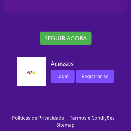
SEGUIR AGORA
Acessos
Login
Registrar-se
Políticas de Privacidade
Termos e Condições
Sitemap