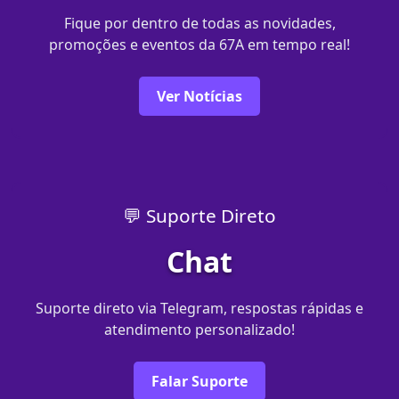
Fique por dentro de todas as novidades,
promoções e eventos da 67A em tempo real!
Ver Notícias
💬 Suporte Direto
Chat
Suporte direto via Telegram, respostas rápidas e
atendimento personalizado!
Falar Suporte