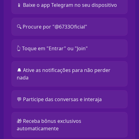
📱 Baixe o app Telegram no seu dispositivo
🔍 Procure por "@6733Oficial"
👆 Toque em "Entrar" ou "Join"
🔔 Ative as notificações para não perder
nada
💬 Participe das conversas e interaja
🎁 Receba bônus exclusivos
automaticamente