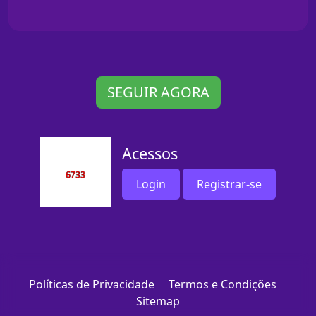
SEGUIR AGORA
Acessos
Login
Registrar-se
Políticas de Privacidade
Termos e Condições
Sitemap