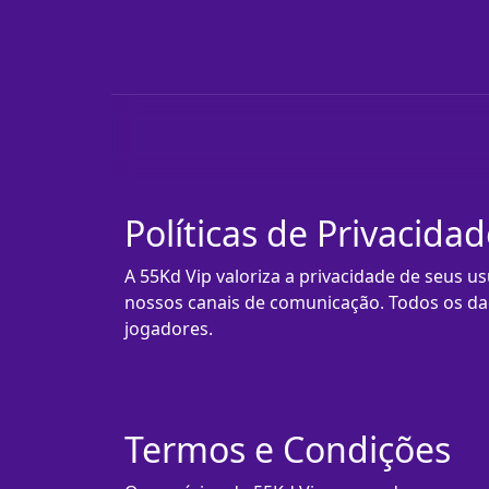
Políticas de Privacida
A 55Kd Vip valoriza a privacidade de seus 
nossos canais de comunicação. Todos os dad
jogadores.
Termos e Condições