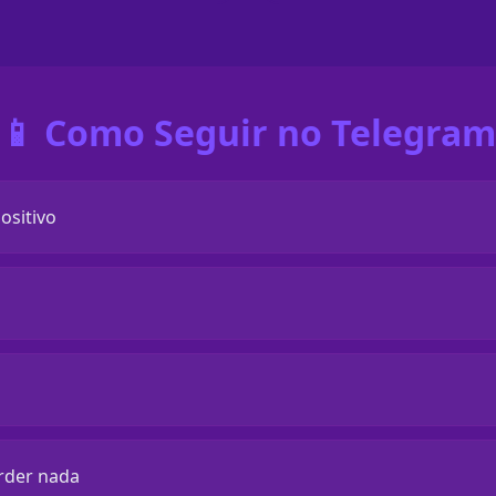
📱 Como Seguir no Telegram
ositivo
erder nada