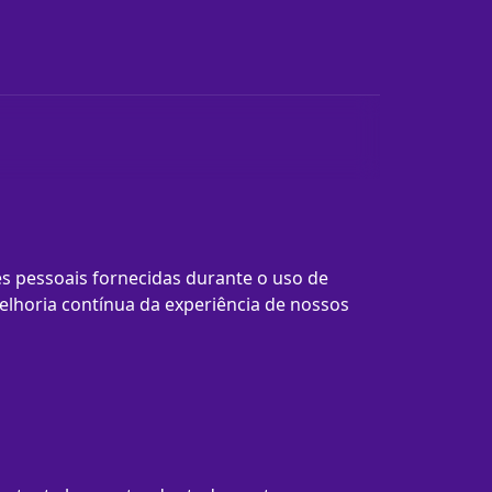
s pessoais fornecidas durante o uso de
elhoria contínua da experiência de nossos