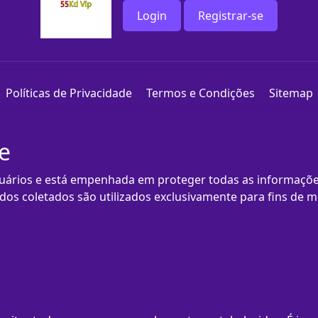
Login
Registrar-se
Políticas de Privacidade
Termos e Condições
Sitemap
de
usuários e está empenhada em proteger todas as informaçõe
os coletados são utilizados exclusivamente para fins de m