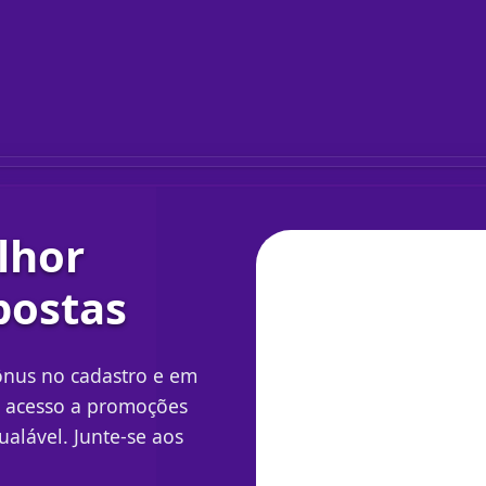
lhor
postas
ônus no cadastro e em
m acesso a promoções
ualável. Junte-se aos