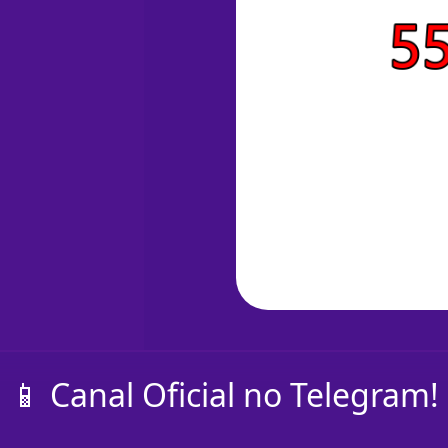
📱 Canal Oficial no Telegram!