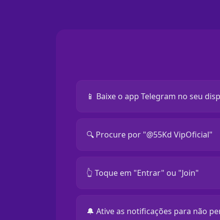
📱 Baixe o app Telegram no seu disp
🔍 Procure por "@55Kd VipOficial"
👆 Toque em "Entrar" ou "Join"
🔔 Ative as notificações para não p