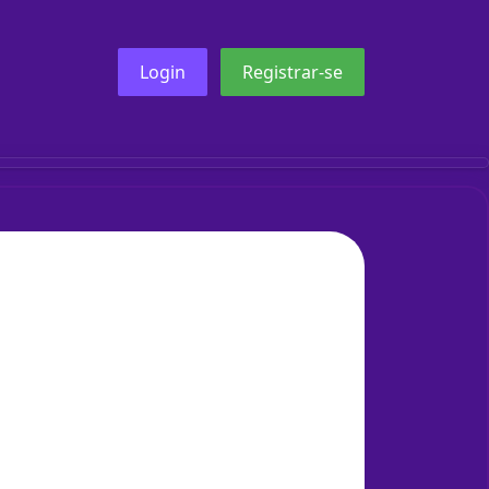
Login
Registrar-se