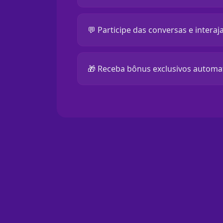
💬 Participe das conversas e interaj
🎁 Receba bônus exclusivos autom