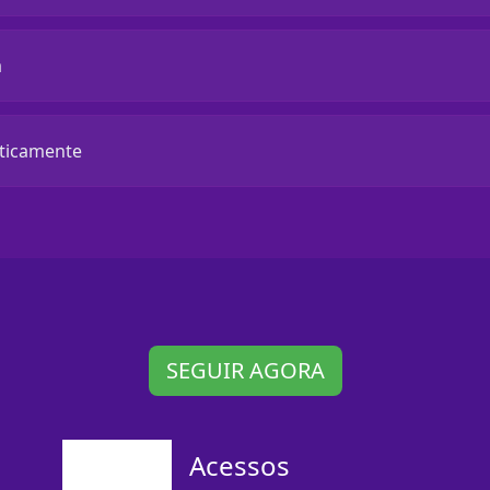
a
aticamente
SEGUIR AGORA
Acessos