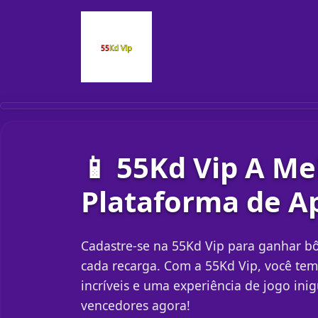
📱 55Kd Vip A Me
Plataforma de A
Cadastre-se na 55Kd Vip para ganhar b
cada recarga. Com a 55Kd Vip, você te
incríveis e uma experiência de jogo inig
vencedores agora!