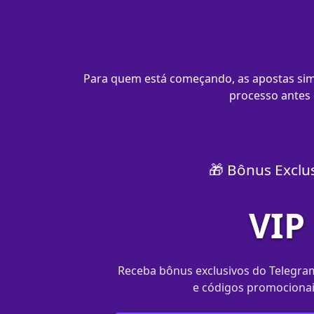
Para quem está começando, as apostas simpl
processo antes 
🎁 Bônus Exclu
VIP
Receba bônus exclusivos do Telegra
e códigos promocionai