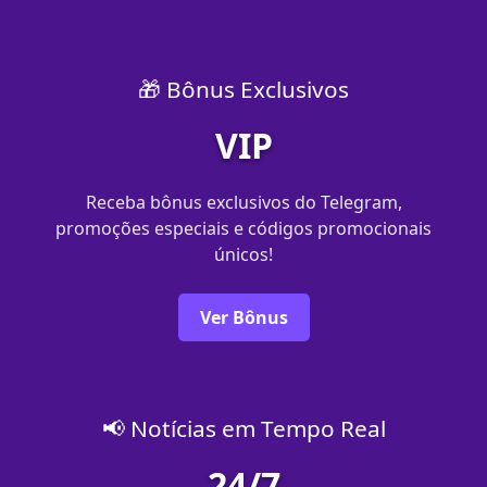
🎁 Bônus Exclusivos
VIP
Receba bônus exclusivos do Telegram,
promoções especiais e códigos promocionais
únicos!
Ver Bônus
📢 Notícias em Tempo Real
24/7