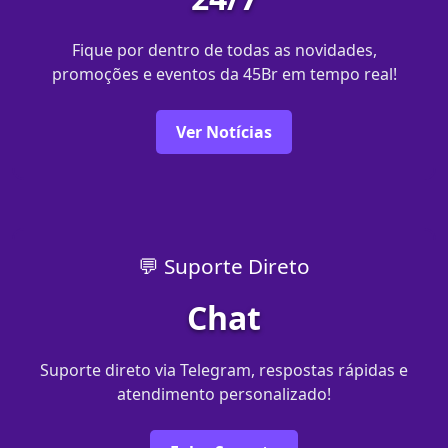
Fique por dentro de todas as novidades,
promoções e eventos da 45Br em tempo real!
Ver Notícias
💬 Suporte Direto
Chat
Suporte direto via Telegram, respostas rápidas e
atendimento personalizado!