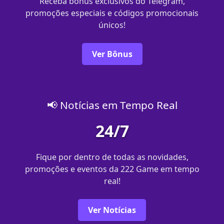
Receba bônus exclusivos do Telegram,
promoções especiais e códigos promocionais
únicos!
Ver Bônus
📢 Notícias em Tempo Real
24/7
Fique por dentro de todas as novidades,
promoções e eventos da 222 Game em tempo
real!
Ver Notícias