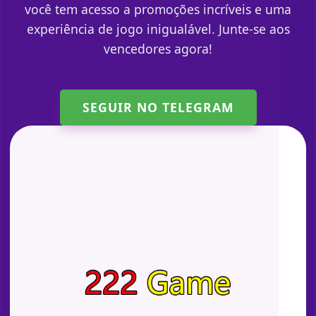
você tem acesso a promoções incríveis e uma
experiência de jogo inigualável. Junte-se aos
vencedores agora!
SEGUIR NO TELEGRAM