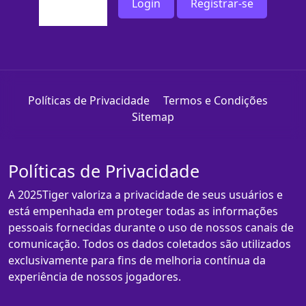
Login
Registrar-se
Políticas de Privacidade
Termos e Condições
Sitemap
Políticas de Privacidade
A 2025Tiger valoriza a privacidade de seus usuários e
está empenhada em proteger todas as informações
pessoais fornecidas durante o uso de nossos canais de
comunicação. Todos os dados coletados são utilizados
exclusivamente para fins de melhoria contínua da
experiência de nossos jogadores.