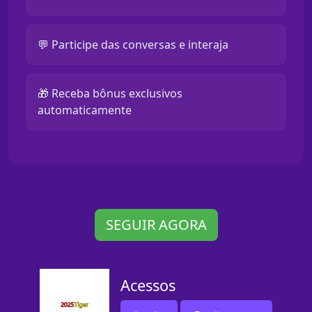
💬 Participe das conversas e interaja
🎁 Receba bônus exclusivos
automaticamente
SEGUIR AGORA
Acessos