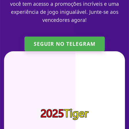
você tem acesso a promoções incríveis e uma
experiência de jogo inigualável. Junte-se aos
vencedores agora!
SEGUIR NO TELEGRAM