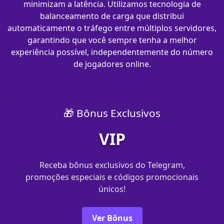
minimizam a latência. Utilizamos tecnologia de
balanceamento de carga que distribui
automaticamente o tráfego entre múltiplos servidores,
garantindo que você sempre tenha a melhor
experiência possível, independentemente do número
de jogadores online.
🎁 Bônus Exclusivos
VIP
Receba bônus exclusivos do Telegram,
promoções especiais e códigos promocionais
únicos!
Ver Bônus