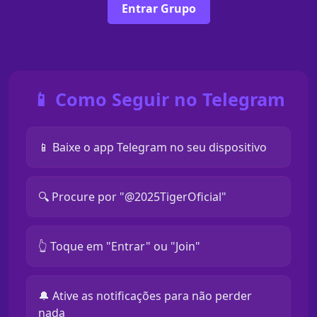
Entrar Grupo
📱 Como Seguir no Telegram
📱 Baixe o app Telegram no seu dispositivo
🔍 Procure por "@2025TigerOficial"
👆 Toque em "Entrar" ou "Join"
🔔 Ative as notificações para não perder
nada