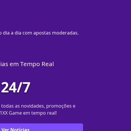
o dia a dia com apostas moderadas.
cias em Tempo Real
24/7
e todas as novidades, promoções e
 1XX Game em tempo real!
Ver Notícias