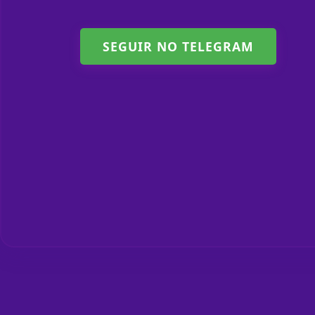
SEGUIR NO TELEGRAM