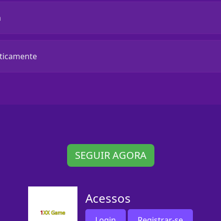
a
aticamente
SEGUIR AGORA
Acessos
Login
Registrar-se