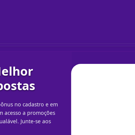
elhor
postas
bônus no cadastro e em
em acesso a promoções
ualável. Junte-se aos