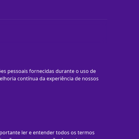
es pessoais fornecidas durante o uso de
elhoria contínua da experiência de nossos
portante ler e entender todos os termos