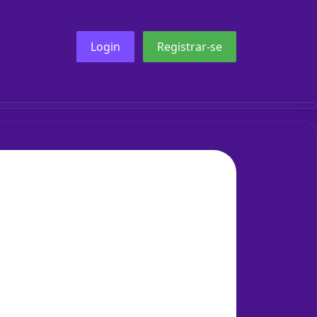
Login
Registrar-se