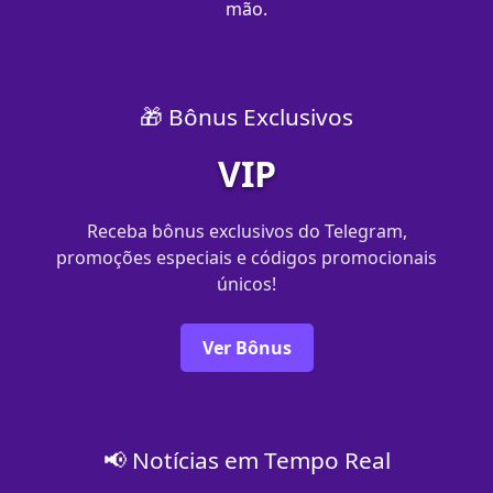
mão.
🎁 Bônus Exclusivos
VIP
Receba bônus exclusivos do Telegram,
promoções especiais e códigos promocionais
únicos!
Ver Bônus
📢 Notícias em Tempo Real