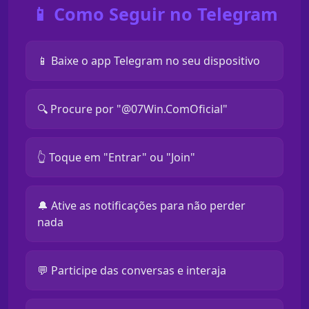
📱 Como Seguir no Telegram
📱 Baixe o app Telegram no seu dispositivo
🔍 Procure por "@07Win.ComOficial"
👆 Toque em "Entrar" ou "Join"
🔔 Ative as notificações para não perder
nada
💬 Participe das conversas e interaja