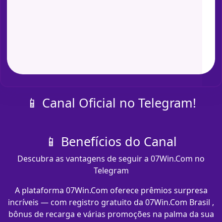
📱 Canal Oficial no Telegram!
📱 Benefícios do Canal
Descubra as vantagens de seguir a 07Win.Com no
Telegram
A plataforma 07Win.Com oferece prêmios surpresa
incríveis — com registro gratuito da 07Win.Com Brasil ,
bônus de recarga e várias promoções na palma da sua