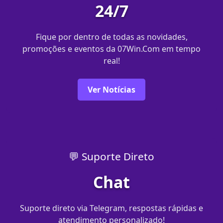
24/7
Fique por dentro de todas as novidades,
promoções e eventos da 07Win.Com em tempo
real!
Ver Notícias
💬 Suporte Direto
Chat
Suporte direto via Telegram, respostas rápidas e
atendimento personalizado!